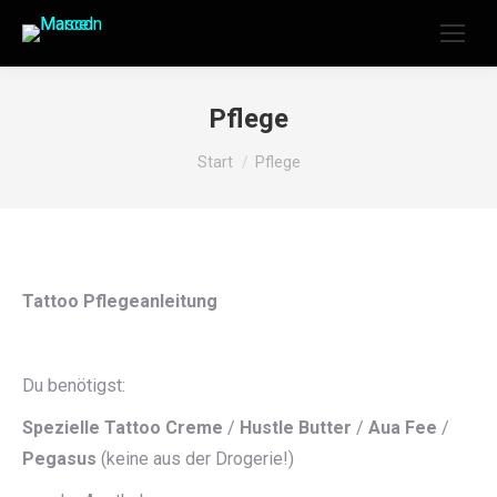
Pflege
Sie befinden sich hier:
Start
Pflege
Tattoo Pflegeanleitung
Du benötigst:
Spezielle Tattoo Creme
/
Hustle Butter
/
Aua Fee
/
Pegasus
(keine aus der Drogerie!)