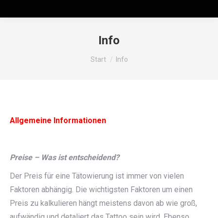
Info
Sie befinden sich hier:
Start
Info
Allgemeine Informationen
Preise – Was ist entscheidend?
Der Preis für eine Tätowierung ist immer von vielen
Faktoren abhängig. Die wichtigsten Faktoren um einen
Preis zu kalkulieren hängt meistens davon ab wie groß,
aufwändig und detaliert das Tattoo sein wird. Ebenso